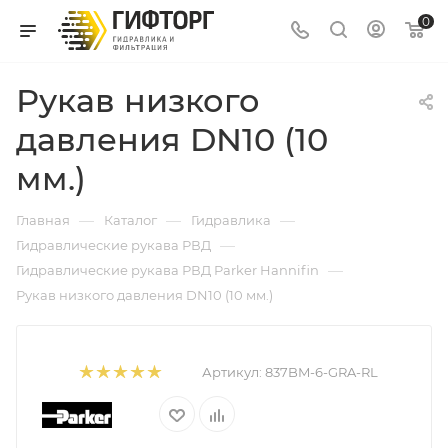
0
Рукав низкого
давления DN10 (10
мм.)
—
—
—
Главная
Каталог
Гидравлика
—
Гидравлические рукава РВД
—
Гидравлические рукава РВД Parker Hannifin
Рукав низкого давления DN10 (10 мм.)
Артикул:
837BM-6-GRA-RL