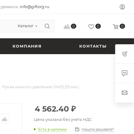
урманск,
info@giftorg.ru
Каталог
0
0
0
КОМПАНИЯ
КОНТАКТЫ
Рукав низкого давления DN25 (25 мм.)
4 562.40
₽
Цена указана без учета НДС
Есть в наличии
Нашли дешевле?