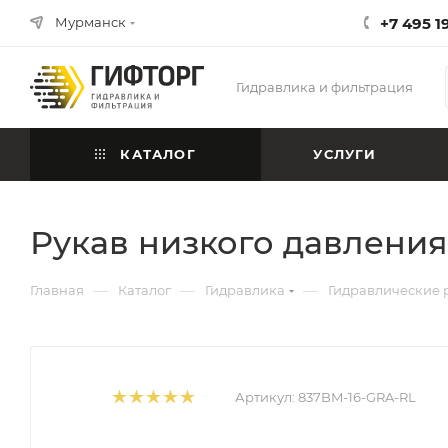
Мурманск
+7 495 1
Гидравлика и фильтрация
КАТАЛОГ
УСЛУГИ
Рукав низкого давления 
—
—
—
Главная
Каталог
Гидравлика
Гидравлические 
Артикул:
837BM-16-GRA-RL