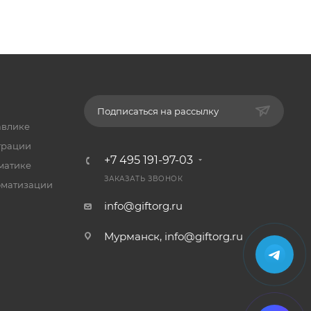
Подписаться на рассылку
авлике
трации
+7 495 191-97-03
матике
ЗАКАЗАТЬ ЗВОНОК
оматизации
info@giftorg.ru
Мурманск,
info@giftorg.ru