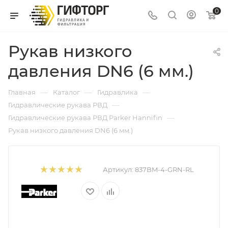
0
Рукав низкого
давления DN6 (6 мм.)
—
—
—
Главная
Каталог
Гидравлика
—
Гидравлические рукава РВД
—
Гидравлические рукава РВД Parker Hannifin
Рукав низкого давления DN6 (6 мм.)
Артикул:
837BM-4-GRN-RL