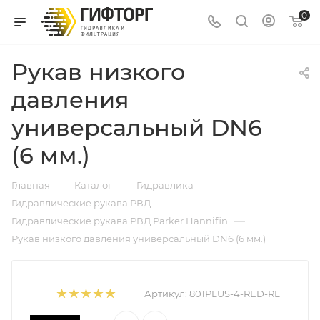
0
Рукав низкого
давления
универсальный DN6
(6 мм.)
—
—
—
Главная
Каталог
Гидравлика
—
Гидравлические рукава РВД
—
Гидравлические рукава РВД Parker Hannifin
Рукав низкого давления универсальный DN6 (6 мм.)
Артикул:
801PLUS-4-RED-RL