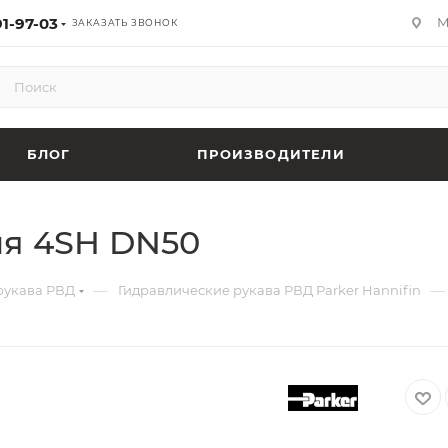
91-97-03
М
ЗАКАЗАТЬ ЗВОНОК
БЛОГ
ПРОИЗВОДИТЕЛИ
ия 4SH DN50
—
—
рукава РВД
Гидравлические рукава РВД Parker Hannifin