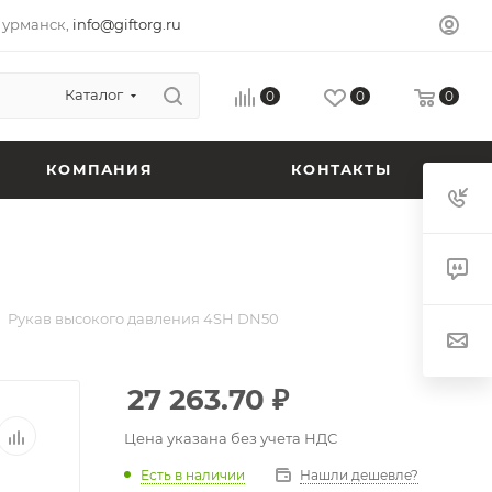
урманск,
info@giftorg.ru
Каталог
0
0
0
КОМПАНИЯ
КОНТАКТЫ
Рукав высокого давления 4SH DN50
27 263.70
₽
Цена указана без учета НДС
Есть в наличии
Нашли дешевле?