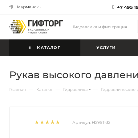
Мурманск
+7 495 1
Гидравлика и фильтрация
КАТАЛОГ
УСЛУГИ
Рукав высокого давлен
—
—
—
Главная
Каталог
Гидравлика
Гидравлические 
Артикул:
H29ST-32