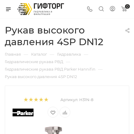
0
Рукав высокого
давления 4SP DN12
—
—
—
Главная
Каталог
Гидравлика
—
Гидравлические рукава РВД
—
Гидравлические рукава РВД Parker Hannifin
Рукав высокого давления 4SP DN12
Артикул:
H31N-8