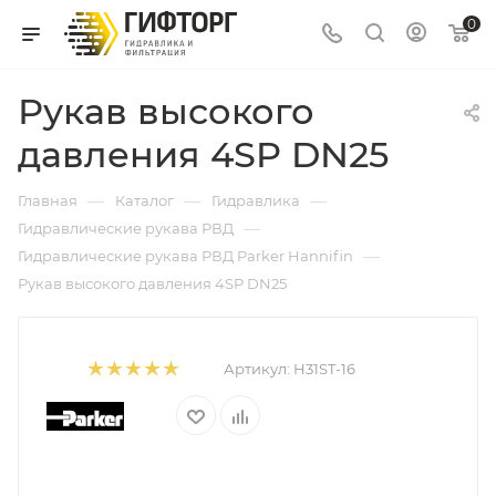
0
Рукав высокого
давления 4SP DN25
—
—
—
Главная
Каталог
Гидравлика
—
Гидравлические рукава РВД
—
Гидравлические рукава РВД Parker Hannifin
Рукав высокого давления 4SP DN25
Артикул:
H31ST-16