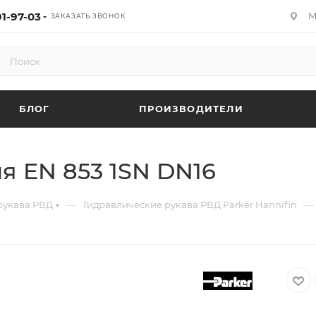
91-97-03
М
ЗАКАЗАТЬ ЗВОНОК
БЛОГ
ПРОИЗВОДИТЕЛИ
я EN 853 1SN DN16
—
—
рукава РВД
Гидравлические рукава РВД Parker Hannifin