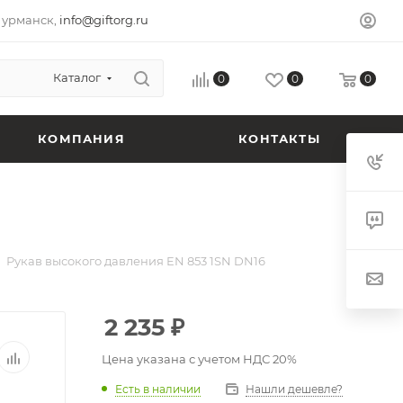
урманск,
info@giftorg.ru
Каталог
0
0
0
КОМПАНИЯ
КОНТАКТЫ
Рукав высокого давления EN 853 1SN DN16
2 235
₽
Цена указана с учетом НДС 20%
Есть в наличии
Нашли дешевле?