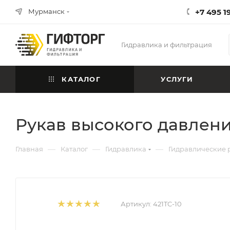
Мурманск
+7 495 1
Гидравлика и фильтрация
КАТАЛОГ
УСЛУГИ
Рукав высокого давлени
—
—
—
Главная
Каталог
Гидравлика
Гидравлические 
Артикул:
421TC-10