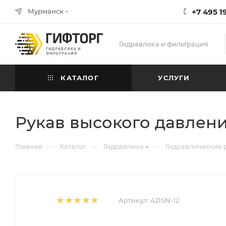
Мурманск
+7 495 1
Гидравлика и фильтрация
КАТАЛОГ
УСЛУГИ
Рукав высокого давлени
—
—
—
Главная
Каталог
Гидравлика
Гидравлические 
Артикул:
421SN-12