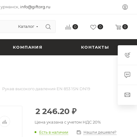
урманск,
info@giftorg.ru
Каталог
0
0
0
КОМПАНИЯ
КОНТАКТЫ
Рукав высокого давления EN 853 1SN DN19
2 246.20
₽
Цена указана с учетом НДС 20%
Есть в наличии
Нашли дешевле?