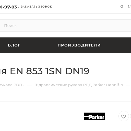
91-97-03
М
ЗАКАЗАТЬ ЗВОНОК
БЛОГ
ПРОИЗВОДИТЕЛИ
я EN 853 1SN DN19
—
—
рукава РВД
Гидравлические рукава РВД Parker Hannifin