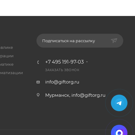
Подписаться на рассылку
авлике
трации
+7 495 191-97-03
матике
ЗАКАЗАТЬ ЗВОНОК
оматизации
info@giftorg.ru
Мурманск,
info@giftorg.ru