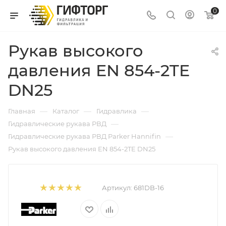
0
Рукав высокого
давления EN 854-2TE
DN25
—
—
—
Главная
Каталог
Гидравлика
—
Гидравлические рукава РВД
—
Гидравлические рукава РВД Parker Hannifin
Рукав высокого давления EN 854-2TE DN25
Артикул:
681DB-16