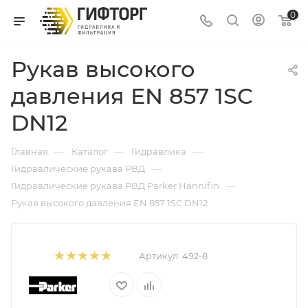
0
Рукав высокого
давления EN 857 1SC
DN12
—
—
—
Главная
Каталог
Гидравлика
—
Гидравлические рукава РВД
—
Гидравлические рукава РВД Parker Hannifin
Рукав высокого давления EN 857 1SC DN12
Артикул:
492-8