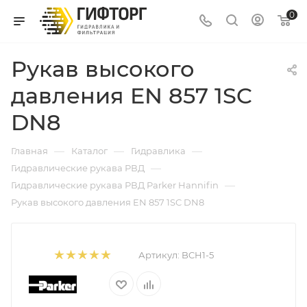
0
Рукав высокого
давления EN 857 1SC
DN8
—
—
—
Главная
Каталог
Гидравлика
—
Гидравлические рукава РВД
—
Гидравлические рукава РВД Parker Hannifin
Рукав высокого давления EN 857 1SC DN8
Артикул:
BCH1-5