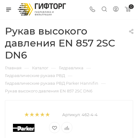
0
Рукав высокого
давления EN 857 2SC
DN6
—
—
—
Главная
Каталог
Гидравлика
—
Гидравлические рукава РВД
—
Гидравлические рукава РВД Parker Hannifin
Рукав высокого давления EN 857 2SC DN6
Артикул:
462-4-4