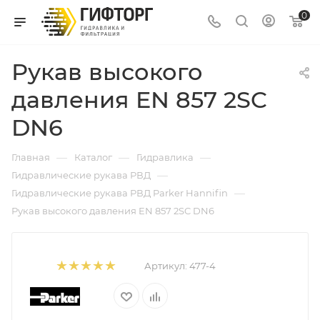
0
Рукав высокого
давления EN 857 2SC
DN6
—
—
—
Главная
Каталог
Гидравлика
—
Гидравлические рукава РВД
—
Гидравлические рукава РВД Parker Hannifin
Рукав высокого давления EN 857 2SC DN6
Артикул:
477-4