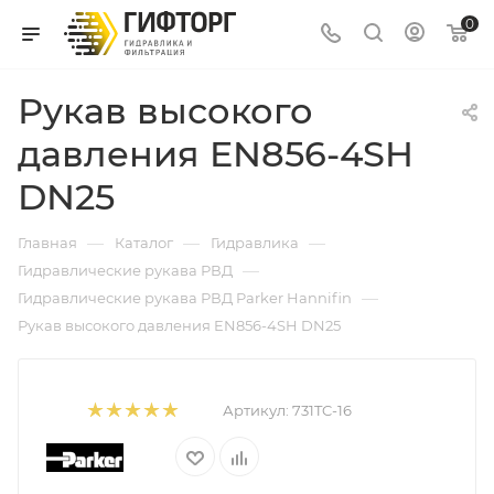
0
Рукав высокого
давления EN856-4SH
DN25
—
—
—
Главная
Каталог
Гидравлика
—
Гидравлические рукава РВД
—
Гидравлические рукава РВД Parker Hannifin
Рукав высокого давления EN856-4SH DN25
Артикул:
731TC-16