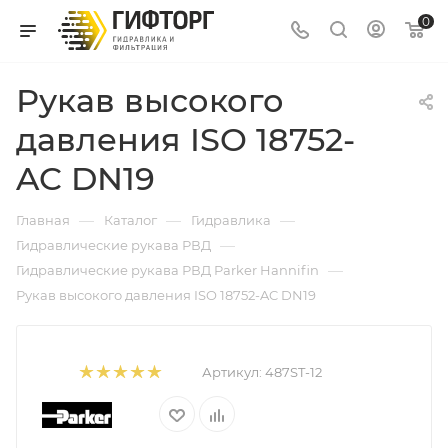
0
Рукав высокого
давления ISO 18752-
AC DN19
—
—
—
Главная
Каталог
Гидравлика
—
Гидравлические рукава РВД
—
Гидравлические рукава РВД Parker Hannifin
Рукав высокого давления ISO 18752-AC DN19
Артикул:
487ST-12