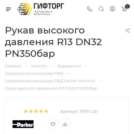
0
Рукав высокого
давления R13 DN32
PN350бар
—
—
—
Главная
Каталог
Гидравлика
—
Гидравлические рукава РВД
—
Гидравлические рукава РВД Parker Hannifin
Рукав высокого давления R13 DN32 PN350бар
Артикул:
787TC-20