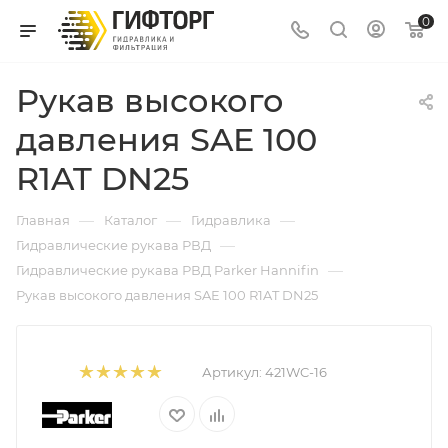
0
Рукав высокого
давления SAE 100
R1AT DN25
—
—
—
Главная
Каталог
Гидравлика
—
Гидравлические рукава РВД
—
Гидравлические рукава РВД Parker Hannifin
Рукав высокого давления SAE 100 R1AT DN25
Артикул:
421WC-16