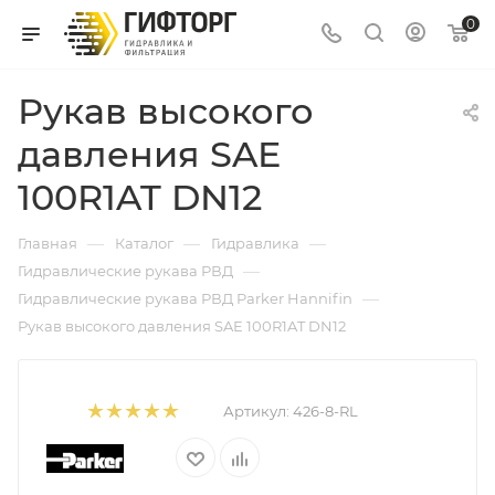
0
Рукав высокого
давления SAE
100R1AT DN12
—
—
—
Главная
Каталог
Гидравлика
—
Гидравлические рукава РВД
—
Гидравлические рукава РВД Parker Hannifin
Рукав высокого давления SAE 100R1AT DN12
Артикул:
426-8-RL