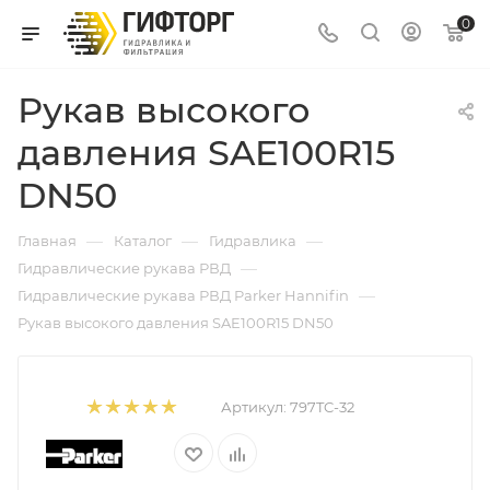
0
Рукав высокого
давления SAE100R15
DN50
—
—
—
Главная
Каталог
Гидравлика
—
Гидравлические рукава РВД
—
Гидравлические рукава РВД Parker Hannifin
Рукав высокого давления SAE100R15 DN50
Артикул:
797TC-32