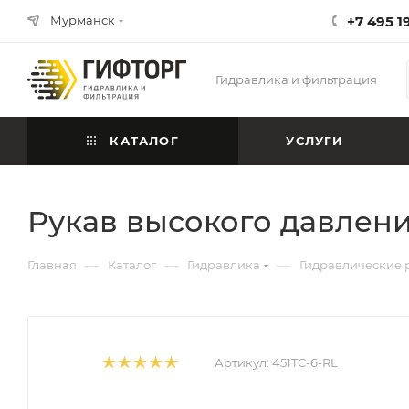
Мурманск
+7 495 1
Гидравлика и фильтрация
КАТАЛОГ
УСЛУГИ
Рукав высокого давлени
—
—
—
Главная
Каталог
Гидравлика
Гидравлические 
Артикул:
451TC-6-RL