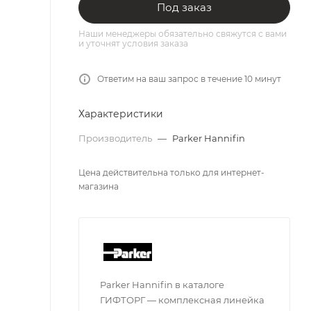
Под заказ
Наши менеджеры обязательно свяжутся с вами
и уточнят условия заказа
Ответим на ваш запрос в течение 10 минут
Характеристики
Производитель
—
Parker Hannifin
Цена действительна только для интернет-
магазина
Parker Hannifin в каталоге
ГИФТОРГ — комплексная линейка