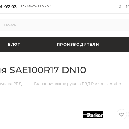
91-97-03
М
ЗАКАЗАТЬ ЗВОНОК
БЛОГ
ПРОИЗВОДИТЕЛИ
я SAE100R17 DN10
—
—
рукава РВД
Гидравлические рукава РВД Parker Hannifin