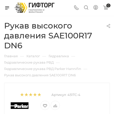
0
Рукав высокого
давления SAE100R17
DN6
—
—
—
Главная
Каталог
Гидравлика
—
Гидравлические рукава РВД
—
Гидравлические рукава РВД Parker Hannifin
Рукав высокого давления SAE100R17 DN6
Артикул:
451TC-4